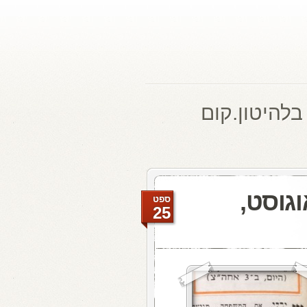
בלהיטון.קום
תמול: 3 באוגוסט,
ספט
25