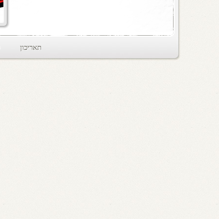
תאריכון
ts