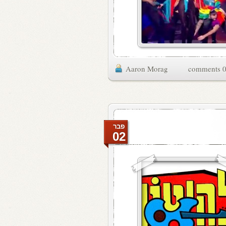
Aaron Morag
0 commen
פבר
02