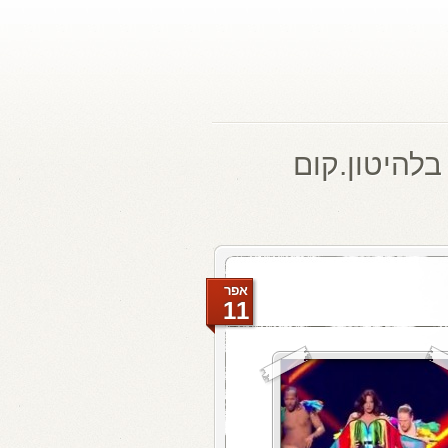
בלהיטון.קום
אפר
11