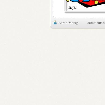
Aaron Morag
0 commen