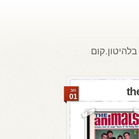
בלהיטון.קום
נוב
01