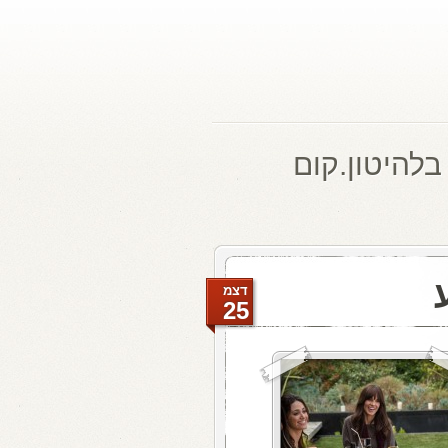
בלהיטון.קום
דצמ
25