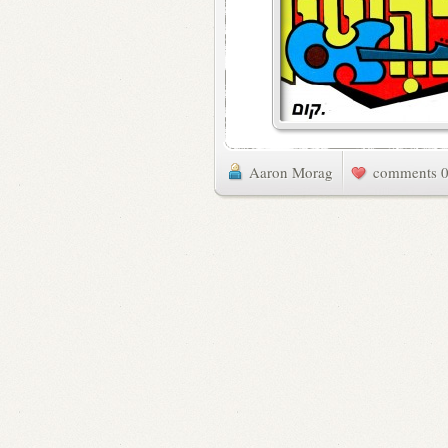
Aaron Morag
0 commen