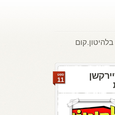
בלהיטון.קום
ירקשן
ספט
11