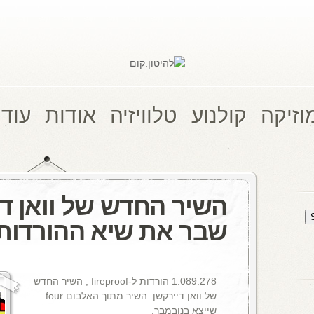
וזיקה
קולנוע
טלוויזיה
אודות
עוד 
השיר החדש של וואן די
שבר את שיא ההורדות
1.089.278 הורדות ל-fireproof , השיר החדש
של וואן דיירקשן. השיר מתוך האלבום four
שייצא בנובמבר.