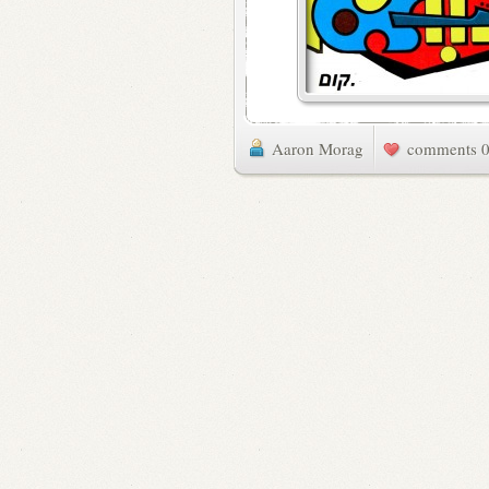
Aaron Morag
0 commen