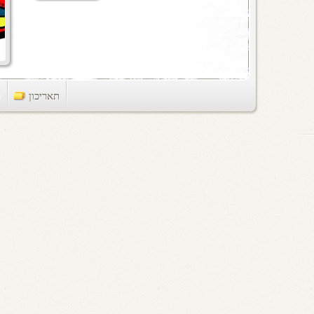
תאריכון
ts