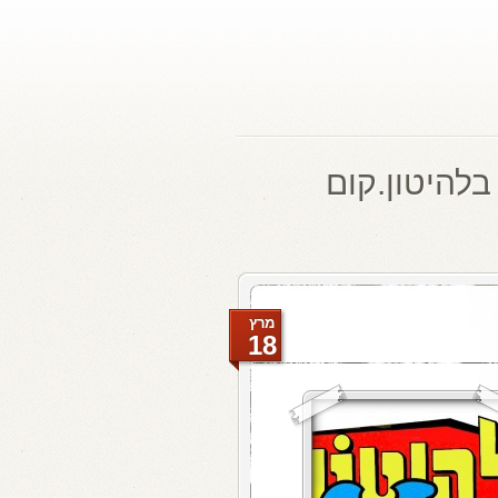
בלהיטון.קום
מרץ
18