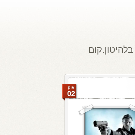
בלהיטון.קום
אוק
02