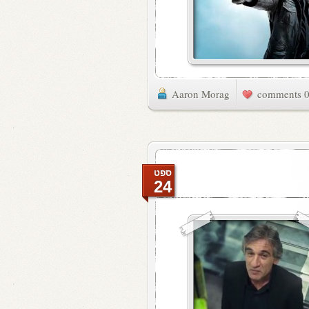
Aaron Morag
0 commen
ספט
24