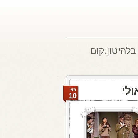
בלהיטון.קום
לי
מאי
10