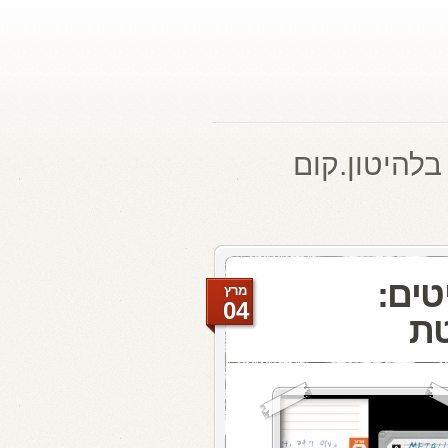
בלהיטון.קום
טים:
מרץ
04
טת