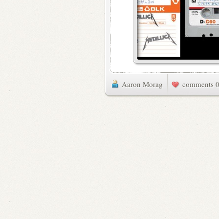
Aaron Morag
0 commen