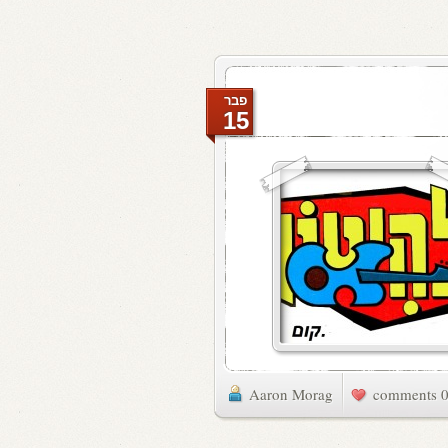
פבר
15
Aaron Morag
0 commen