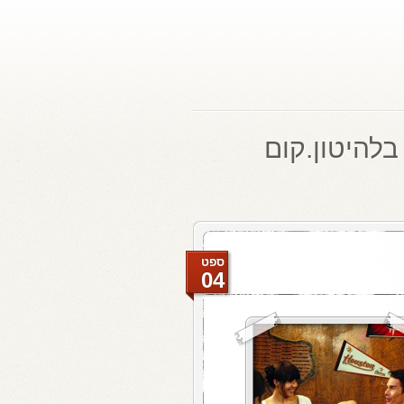
בלהיטון.קום
ספט
04