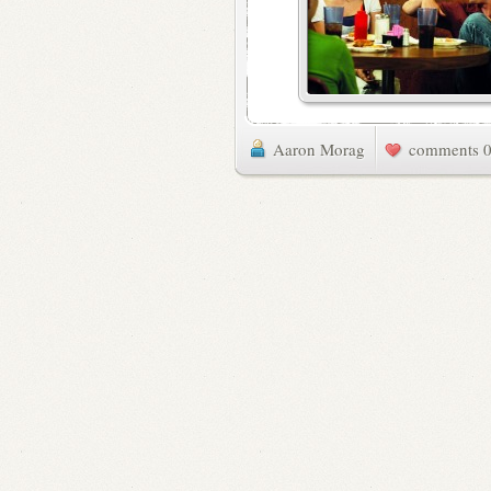
Aaron Morag
0 commen