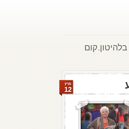
בלהיטון.קום
מרץ
12