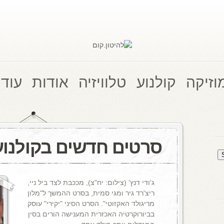
וזיקה
קולנוע
טלוויזיה
אודות
עוד 
סרטים חדשים בקולנוע
ג'ודי דנץ' (צילום: יח"צ), מככבת לצד ביל ניי,
ריצ'רד גיר ומגי סמית, בסרט ההמשך ל"מלון
מריגולד האקזוטי". הסרט הסיני "יקירי" עוסק
בביורוקרטיה האכזרית המענישה הורים בסין