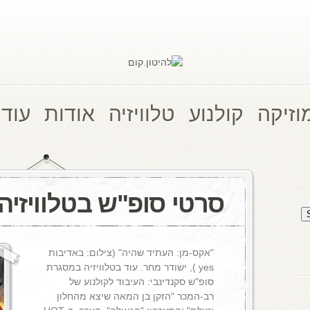
וזיקה
קולנוע
טלוויזיה
אודות
עוד 
סרטי סופ"ש בטלוויזיה
"אקס-מן: העתיד שהיה" (צילום: באדיבות
yes ), ישודר מחר. עוד בטלוויזיה במסגרת
סופ"ש סקנדינבי: העיבוד לקולנוע של
רב-המכר "הזקן בן המאה שיצא מהחלון