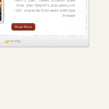
ונעלם" והמערבון "הגאולה". הערב, ב-HOT ,
דוויין ג'ונסון מככב ב"הרקולס" ומחר, שידור
נוסף לסרט הפשע הגדול של טרנטינו, "כלבי
אשמורת".
Read More
טלוויזיה
ts