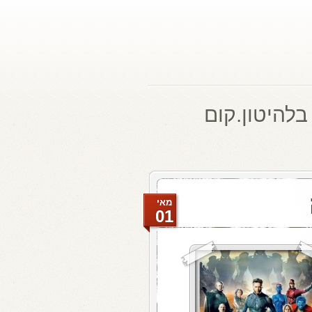
בלהיטון.קום
מאי
01