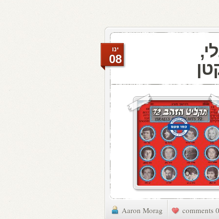
י,
ינו
08
טן
Aaron Morag
0 commen