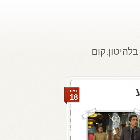
בלהיטון.קום
דצמ
18