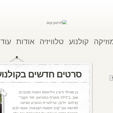
וזיקה
קולנוע
טלוויזיה
אודות
עוד 
סרטים חדשים בקולנוע
בן סטילר ורובין וויליאמס המנוח מככבים,
שוב, ב"לילה מוטרף במוזיאון: סוד הקבר"
(צילום: יח"צ). טרילוגיית ההוביט מגיעה
לסיומה עם "קרב חמשת הצבאות, ונעמי לבוב