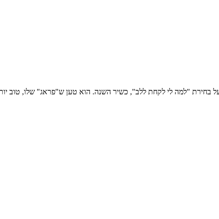
על בחירת "למה לי לקחת ללב", כשיר השנה. הוא טען ש"פראג" שלו, טוב יות