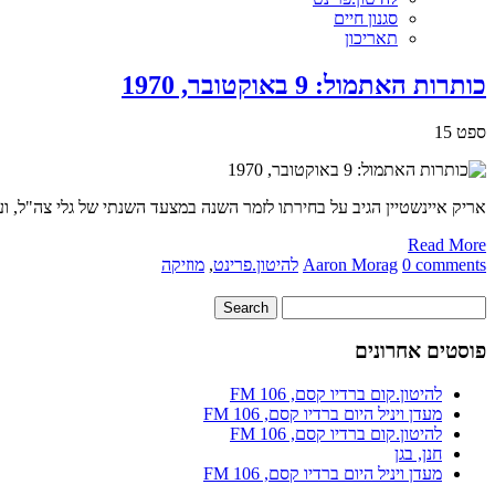
סגנון חיים
תאריכון
כותרות האתמול: 9 באוקטובר, 1970
ספט
15
אריק איינשטיין הגיב על בחירתו לזמר השנה במצעד השנתי של גלי צה"ל, ו
Read More
0 comments
Aaron Morag
להיטון.פרינט
,
מוזיקה
פוסטים אחרונים
להיטון.קום ברדיו קסם, 106 FM
מעדן ויניל היום ברדיו קסם, 106 FM
להיטון.קום ברדיו קסם, 106 FM
חנן, בגן
מעדן ויניל היום ברדיו קסם, 106 FM