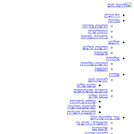
דף הבית
מוזיקה
חדשות מוזיקה
התקליטייה
ביקורות מוזיקה
קולנוע
חדשות קולנוע
סינמטק
טלוויזיה
חדשות טלוויזיה
הכספת
אודות
להיטון.קום
כתבו עלינו
כותבים ומשתתפים
כתבו אלינו
שילחו ביקורות
לפרסום מודעות
לתגובות והערות
עוד בלהיטון.קום
תיאטרון / חיים נוי
אינטרנט
להיטון.פרינט