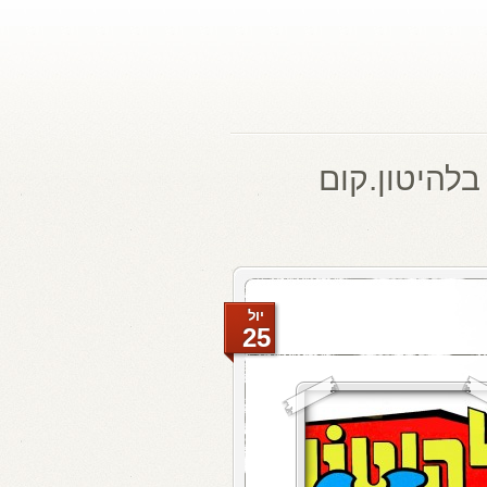
בלהיטון.קום
יול
25