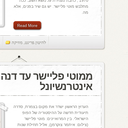
1970 , כתבה מצוירת על נושא חשוב: ככה
מתלבש מוטי פליישר. יש גם שיר בפנים, אלא
מה.
Read More
להיטון.פרינט
,
מוזיקה
ts
ממוטי פליישר עד דנה
אינטרנשיונל
הערוץ הראשון ישדר את מקום בצמרת, סדרה
תיעודית חדשה על ההיסטוריה של הפופ
הישראלי. בין המרואיינים: מוטי פליישר
(צילום: איתמר צוקרמן), אליל תחילת שנות