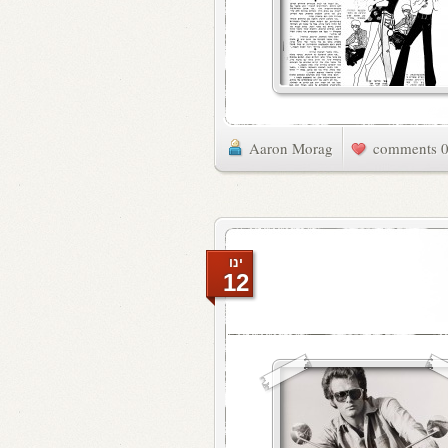
Aaron Morag
0 commen
ינו
12