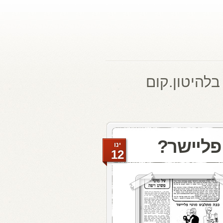
בלהיטון.קום
פליישר?
ינו
12