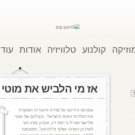
וזיקה
קולנוע
טלוויזיה
אודות
עוד 
אז מי הלביש את מוטי 
אפרופו הידיעה על סדרה תיעודית הסוקרת
את תולדות הפופ הישראלי, והצילום של מוטי
פליישר סטייל ג'יימס דין, אהרון מורג חזר
לארכיון הפרטי ושלף מ"להיטון", ספטמבר