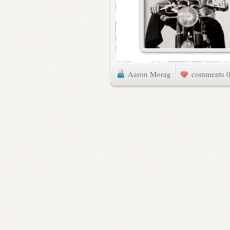
Aaron Morag
0 commen