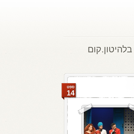
בלהיטון.קום
ספט
14