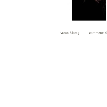
Aaron Morag
0 commen