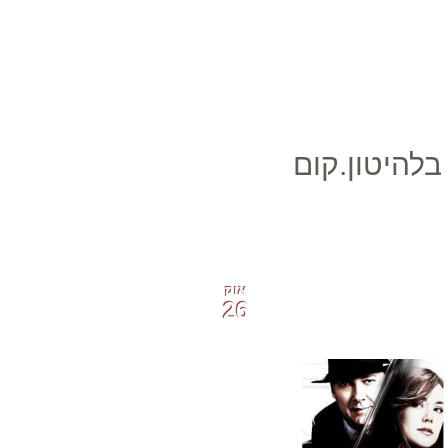
בלהיטון.קום
אוק
26