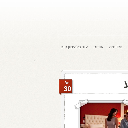
טלוויזיה
אודות
עוד בלהיטון.קום
יול
30