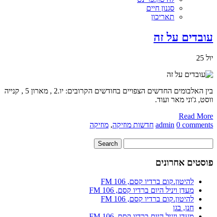
סגנון חיים
תאריכון
עובדים על זה
יול
25
בין האלבומים החדשים הצפויים בחודשים הקרובים: יו.2 , מארון 5 , קנייה
ווסט, ג'וני מאר ועוד.
Read More
0 comments
admin
חדשות מוזיקה
,
מוזיקה
פוסטים אחרונים
להיטון.קום ברדיו קסם, 106 FM
מעדן ויניל היום ברדיו קסם, 106 FM
להיטון.קום ברדיו קסם, 106 FM
חנן, בגן
מעדן ויניל היום ברדיו קסם, 106 FM