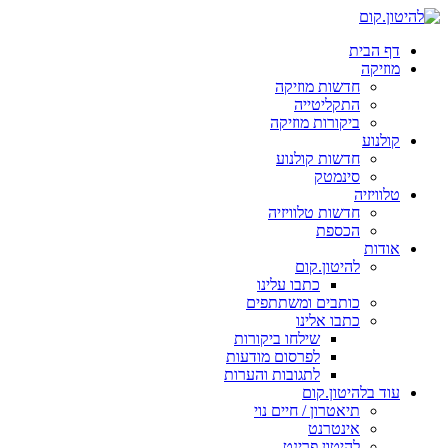
דף הבית
מוזיקה
חדשות מוזיקה
התקליטייה
ביקורות מוזיקה
קולנוע
חדשות קולנוע
סינמטק
טלוויזיה
חדשות טלוויזיה
הכספת
אודות
להיטון.קום
כתבו עלינו
כותבים ומשתתפים
כתבו אלינו
שילחו ביקורות
לפרסום מודעות
לתגובות והערות
עוד בלהיטון.קום
תיאטרון / חיים נוי
אינטרנט
להיטון.פרינט