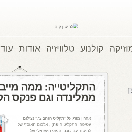
וזיקה
קולנוע
טלוויזיה
אודות
עוד 
התקליטייה: ממה מייבל
ממלינדה וגם פנקס הק
אהרון מורג על "תקליט הזהב 72" (צילום
עטיפה: התקליט חיפה) , אלבום האוסף של
להיטון, עם כוכבי הפופ הישראלי של