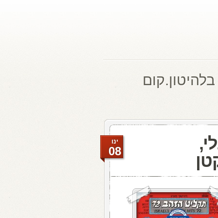
בלהיטון.קום
י,
ינו
08
טן