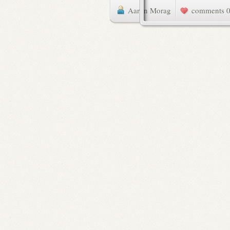
Aaron Morag
0 commen