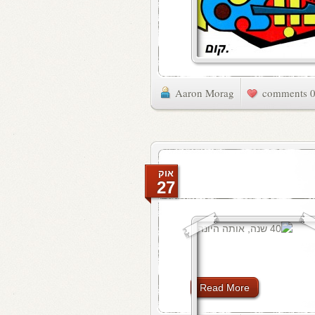
Aaron Morag
0 commen
אוק
27
Read More