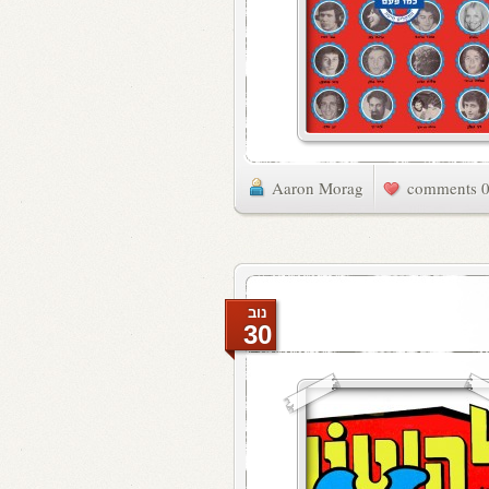
Aaron Morag
0 commen
נוב
30