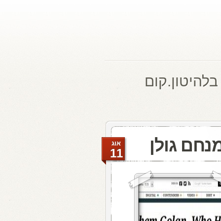
בלהיטון.קום
נחם גולן
אוג
11