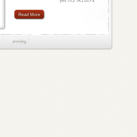
צילום:באדיבות yes
Read More
טלוויזיה
ts