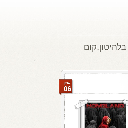
בלהיטון.קום
אוק
06