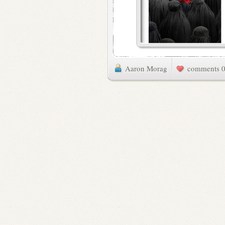
Aaron Morag
0 commen