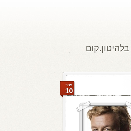
בלהיטון.קום
פבר
10