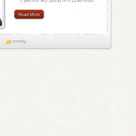
המתרחש בביירות (צילום: באדיבות yes ).
Read More
טלוויזיה
ts