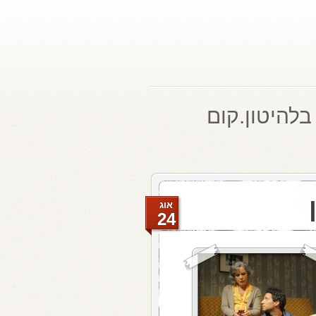
בלהיטון.קום
אוג
24