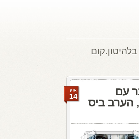
בלהיטון.קום
ר עם
אוק
14
 הערב ביס