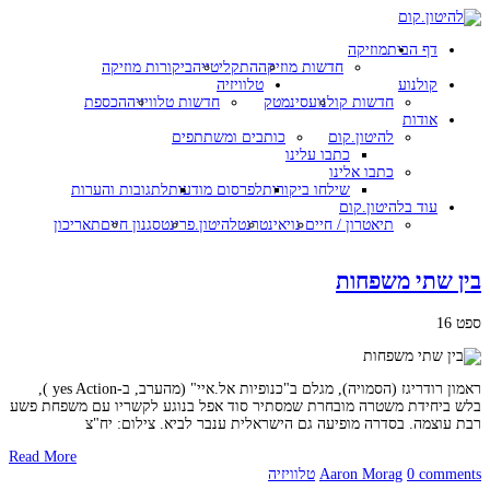
דף הבית
מוזיקה
חדשות מוזיקה
התקליטייה
ביקורות מוזיקה
קולנוע
טלוויזיה
חדשות קולנוע
סינמטק
חדשות טלוויזיה
הכספת
אודות
להיטון.קום
כותבים ומשתתפים
כתבו עלינו
כתבו אלינו
שילחו ביקורות
לפרסום מודעות
לתגובות והערות
עוד בלהיטון.קום
תיאטרון / חיים נוי
אינטרנט
להיטון.פרינט
סגנון חיים
תאריכון
בין שתי משפחות
ספט
16
ראמון רודריגז (הסמויה), מגלם ב"כנופיות אל.איי" (מהערב, ב-yes Action ),
בלש ביחידת משטרה מובחרת שמסתיר סוד אפל בנוגע לקשריו עם משפחת פשע
רבת עוצמה. בסדרה מופיעה גם הישראלית ענבר לביא. צילום: יח"צ
Read More
0 comments
Aaron Morag
טלוויזיה