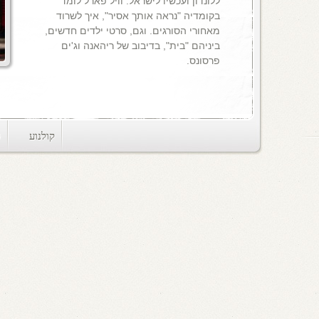
ללונדון ועכשיו לישראל. וויל פארל לומד
בקומדיה "נראה אותך אסיר", איך לשרוד
מאחורי הסורגים. וגם, סרטי ילדים חדשים,
ביניהם "בית", בדיבוב של ריהאנה וג'ים
פרסונס.
קולנוע
ts