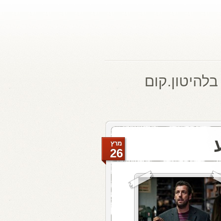
בלהיטון.קום
מרץ
26