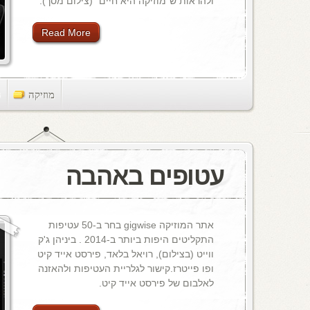
ולהראות ש"מוזיקה היא חיים" (צילום מסך).
Read More
מוזיקה
ts
עטופים באהבה
אתר המוזיקה gigwise בחר ב-50 עטיפות
התקליטים היפות ביותר ב-2014 . ביניהן ג'ק
ווייט (בצילום), רויאל בלאד, פירסט אייד קיט
ופו פייטרז.קישור לגלריית העטיפות ולהאזנה
לאלבום של פירסט אייד קיט.