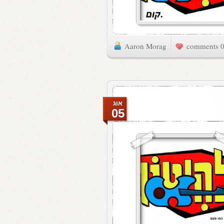
Aaron Morag
0 commen
אוג
05