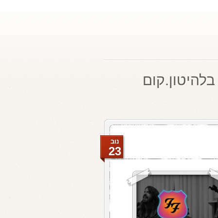
בלהיטון.קום
נוב
23