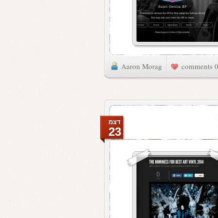
Aaron Morag
0 commen
דצמ
23