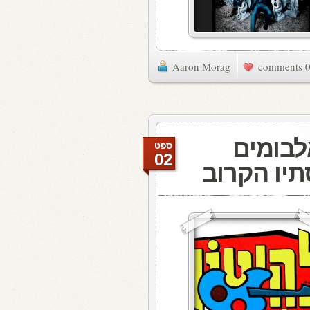
Aaron Morag
0 commen
.אי מגיש: 50 אלבומים
ספט
02
יו הקרוב