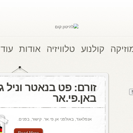
וזיקה
קולנוע
טלוויזיה
אודות
עוד 
זורם: פט בנאטר וניל ג'
באן.פי.אר
אנפלאגד, באולפני אן.פי.אר. קישור, בפנים.
Read More