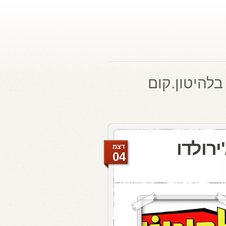
בלהיטון.קום
ירולדו
דצמ
04