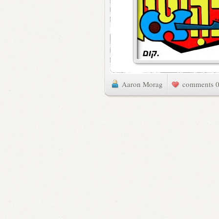
Aaron Morag
0 commen