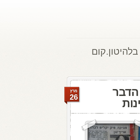
בלהיטון.קום
 הדבר
מרץ
26
נות