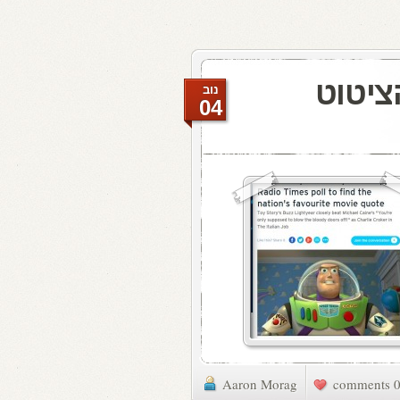
הציטוט
נוב
04
Aaron Morag
0 commen