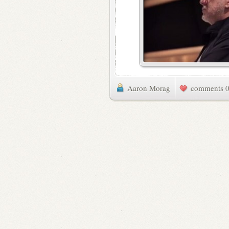
Aaron Morag
0 commen