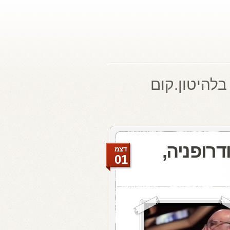
בלהיטון.קום
דרופניה,
דצמ
01