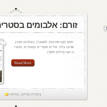
זורם: אלבומים בסטרימ
יוסוף (קט סטיבנס, לשעבר), באלבום מצוין
שרובו בלוז, שירים מקוריים וקאוורים. עכשיו
ב-npr (צילום מסך)
Read More
ביקורות מוזיקה
,
מוזיקה
ts