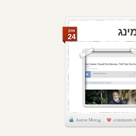
ינג
אוק
24
Aaron Morag
0 commen