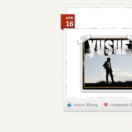
ספט
16
Aaron Morag
0 commen