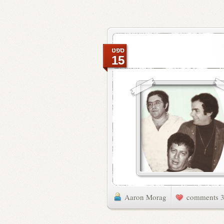
ספט
15
Aaron Morag
3 commen