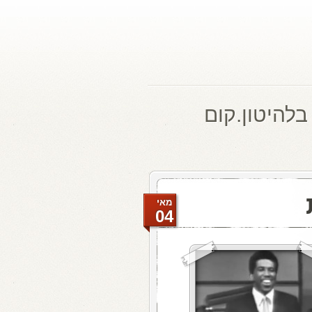
בלהיטון.קום
מאי
04