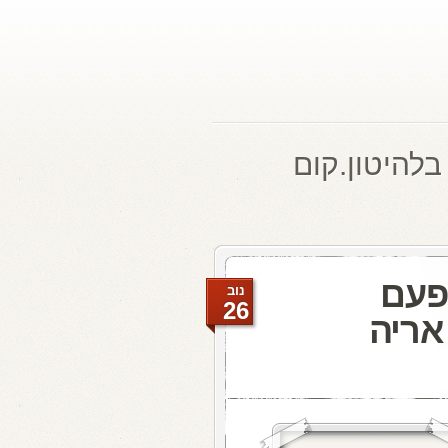
בלהיטון.קום
פעם
נוב
26
אריה