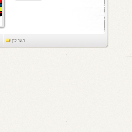
תאריכון
ts