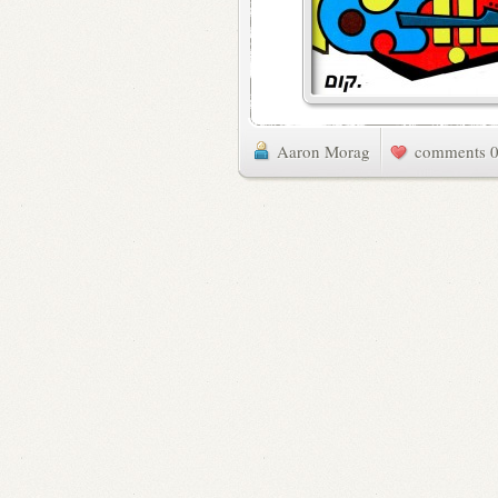
Aaron Morag
0 commen