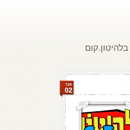
בלהיטון.קום
פבר
02