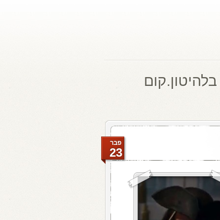
בלהיטון.קום
פבר
23