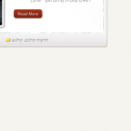
רפאים קטלנית (צילום מסך: יוטיוב).
Read More
חדשות קולנוע
,
קולנוע
ts