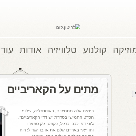
וזיקה
קולנוע
טלוויזיה
אודות
עוד 
מתים על הקאריביים
בימים אלה מתחילים, באוסטרליה, צילומי
הסרט החמישי בסדרת "שודדי הקאריביים".
ג'וני דפ יככב, כרגיל, כקפטן ג'ק ספארו
וחווייאר בארדם יגלם את אויבו הגדול: רוח