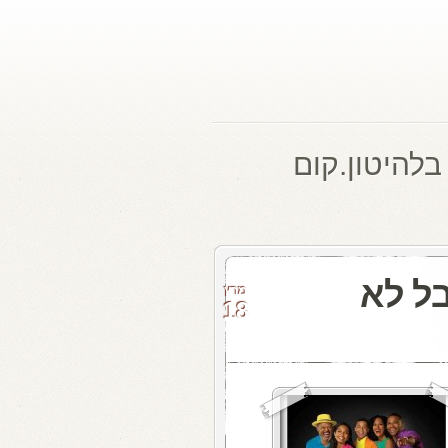
בלהיטון.קום
ל לא
מרץ
18