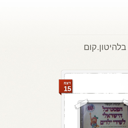
בלהיטון.קום
דצמ
15