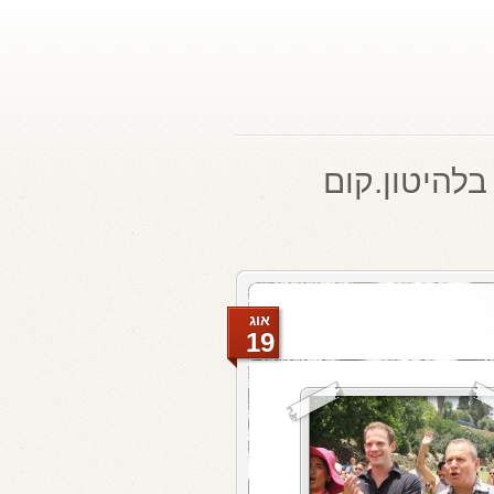
בלהיטון.קום
אוג
19