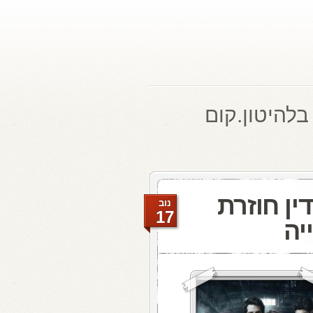
בלהיטון.קום
ין חוזרת
נוב
17
יה