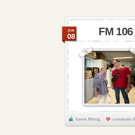
אוק
08
Aaron Morag
0 commen