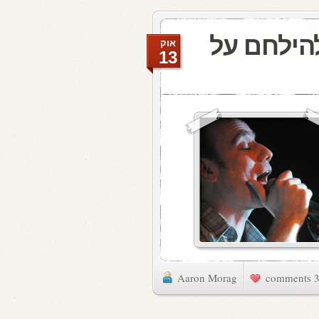
להילחם על
אוק
13
Aaron Morag
3 commen