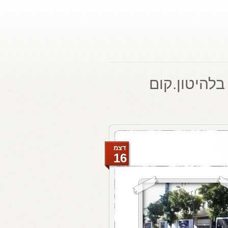
בלהיטון.קום
דצמ
16