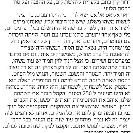
דרור קרן כתב, בלעדית ללהיטון.קום, על ההצגה ועל סוד
הקסם הלויני.
"'אוי אליאס אליאס' יצא לדרך כי היינו רעבים. כי רצינו
לעשות משהו משלנו, שיש לנו חיבור אליו, שאנחנו מתים
ליצור אותו יחד, לשחק בו. שהוא יהיה שלנו בכל הפרמטרים,
בלי שאף אחד יתערב. כולנו עבדנו עם חנוך. הייתה היכרות
עם החומרים, ויחד עם זאת, וזה היתרון של יוצר-אמן גדול
כמו שחנוך היה, נשאר שם הסוד. המשהו הזה שצריך
להתפענח כל ערב מחדש, כשמשחקים אותו. גם אם מדובר
במערכונים ושירים. כי אצל חנוך לוין תמיד יש עוד משהו,
מעבר למה שאתה רואה. זה לא רק מצחיק. זה לא רק עצוב.
זה תמיד יחד. המגוחך והנשגב. השטוח, הנגיש מול הפיוט.
הקסם שאתה מנסה להביא לבמה עם החומרים האלה הוא
חמקמק. אבל לשמחתי, לשמחתנו, הוא קורה. אחרת, כנראה
לא היינו מגיעים ל 250 הצגות. הקהל מזהה את השמחה
שלנו, אוהב את האינטימיות הזאת שחיפשנו, את הקברט
הקטן, האנושי, שמשאיר את השחקנים והטקסטים של חנוך
במרכז הבמה ונותן להם את כל המקום. אנחנו לא רוצים שזה
ייגמר. זה לא נגמר. פותחים עוד שנה עם הצגות בכל רחבי
הארץ. מצפים לפגוש אתכם. תקפצו לבקר. שנה טובה לכולם.
דרור, ליליאן ומושונוב".