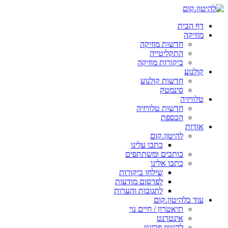
דף הבית
מוזיקה
חדשות מוזיקה
התקליטייה
ביקורות מוזיקה
קולנוע
חדשות קולנוע
סינמטק
טלוויזיה
חדשות טלוויזיה
הכספת
אודות
להיטון.קום
כתבו עלינו
כותבים ומשתתפים
כתבו אלינו
שילחו ביקורות
לפרסום מודעות
לתגובות והערות
עוד בלהיטון.קום
תיאטרון / חיים נוי
אינטרנט
להיטון.פרינט