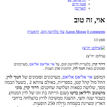
סגנון חיים
תאריכון
אוי, זה טוב
0 comments
Aaron Morag
עוד בלהיטון.קום
,
תיאטרון
ספט
13
(צילום: יח"צ)
דרור קרן
, בלעדית ללהיטון.קום, על
אוי אליאס אליאס
, מערכונים
ופזמונים מאת
חנוך לוין
, החוגגת 250 הצגות .
המופע
אוי אליאס אליאס
, מערכונים ופזמונים של
חנוך לוין
,
החל מול קהל קטן, בספריות, באולם צוותא 2 , כשעל הבמה
מסך, שלושה כסאות ושלושה שחקנים:
דרור קרן
,
מוני
מושונוב
ו
ליליאן ברטו
(שגם הייתה בת זוגו של לוין המנוח).
כעבור שנה וחצי, ההצגה ממשיכה לרוץ בהצלחה ברחבי
הארץ ומציינת בשמחה גדולה 250 הופעות.