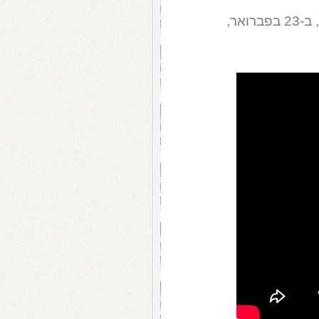
עפרה חזה היתה בת 42 במותה, מאיידס, ב-23 בפברואר,