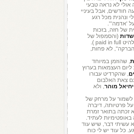
אולי לא נראה טבעי
ה חודשים, אבל בעיניי
י ונהנית מכל רגע
ל 'אדמה'".
ת של חזה, בזכות
שדות
(והסמפול של
בלהיט paid in full ).
ברקה", לא פחות,
ת
, שהוזמן במיוחד
 ליום העצמאות בערוץ
ם
, שהקרדיט עבורו
ם צאת האלבום
יחיאל מוהר
, ולא
 לשמור על מרחק של
 על פרטיותה, דיברה
לא זכתה בתואר זמרת
באופטימיות לעתיד.
 עשיתי דבר, שיש עוד
. כל עוד יש לי כוח