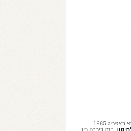
, יצא באפריל 1985 .
היטון
. חזה דיברה בין