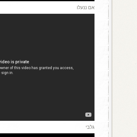
אם ננעלו
גלבי