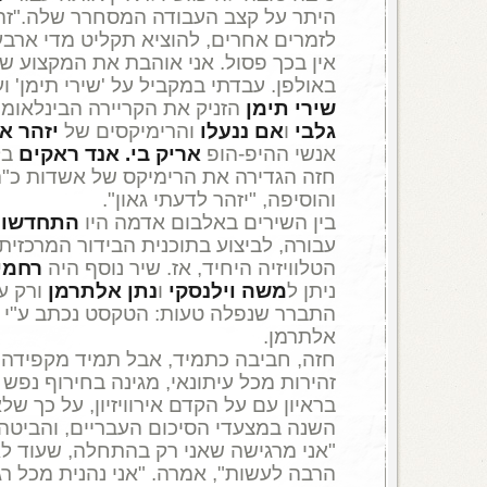
היתר על קצב העבודה המסחרר שלה."זה 
לזמרים אחרים, להוציא תקליט מדי ארבע
אין בכך פסול. אני אוהבת את המקצוע של
באולפן. עבדתי במקביל על 'שירי תימן' וע
שירי תימן
הזניק את הקריירה הבינלאומי
גלבי
ו
אם ננעלו
והרימיקסים של
יזהר א
אנשי ההיפ-הופ
אריק בי. אנד ראקים
חזה הגדירה את הרימיקס של אשדות כ"ה
והוסיפה, "יזהר לדעתי גאון".
בין השירים באלבום אדמה היו
התחדשו
עבורה, לביצוע בתוכנית הבידור המרכזית
הטלוויזיה היחיד, אז. שיר נוסף היה
רחמי
ניתן ל
משה וילנסקי
ו
נתן אלתרמן
ורק ע
התברר שנפלה טעות: הטקסט נכתב ע"י
אלתרמן.
חזה, חביבה כתמיד, אבל תמיד מקפידה
זהירות מכל עיתונאי, מגינה בחירוף נפש
בראיון עם על הקדם אירוויזיון, על כך ש
השנה במצעדי הסיכום העבריים, והביטה 
"אני מרגישה שאני רק בהתחלה, שעוד לא
הרבה לעשות", אמרה. "אני נהנית מכל רגע