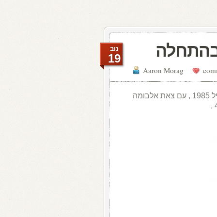
 בהתחלה
נוב
19
Aaron Morag
ז"ל, בראיון ללהיטון, באפריל 1985 , עם צאת אלבומה