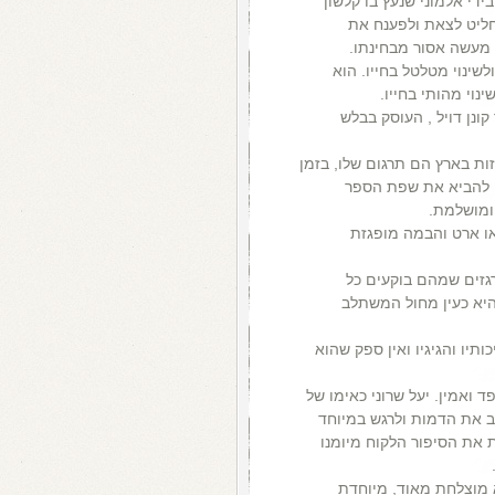
די אלמוני שנעץ בו קלשון
חליט לצאת ולפענח את
 מעשה אסור מבחינתו.
שינוי מטלטל בחייו. הוא
וי מהותי בחייו.
נן דויל , העוסק בבלש
ת בארץ הם תרגום שלו, בזמן
 להביא את שפת הספר
ומושלמת.
או ארט והבמה מופגזת
רגזים שמהם בוקעים כל
יא כעין מחול המשתלב
תיו והגיגיו ואין ספק שהוא
 ואמין. יעל שרוני כאימו של
ב את הדמות ולרגש במיוחד
 את הסיפור הלקוח מיומנו
א מוצלחת מאוד, מיוחדת