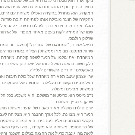
בוקר אחד הוא מגלה כי כלבה האהוב של שכנתו נרצח בי
בחצר הבניין. חרף התנגדותו הנמרצת של אביו הוא מ
המקרה. הוא מתחיל בחקירה ואפילו משוחח עם זרים,
החקירה של הנער מובילה אותו לפתיחת תיבת סודות ול
מגלה אמת מרה ויוצא בדרך לעולם חדש כדי להביא לשינ
שמו של המחזה לקוח בעצם מאחד מספריו של ארתור קו
שרלוק הולמס.
דניאל אפרת, "המתרגם של המדינה" (כמעט רוב המחזו
שהוא מתפנה מבימוי וממשחק) הצליח באורח מדהים
המיוחדת ואת עולמו של הנער לשפה קולחת, מיוחדת 
חלק חשוב בהצגה הוא לזכותו של יואב כהן שעיצב ויד
באפקטים ייחודיים הקשורים לעלילה.
ערן עצמון עיצב תפאורה מיוחדת שכל כולה תיבות וא
האלמנטים הקשורים בעלילה . התנועה של השחקנים ה
במשחק מפעים ומעולה.
נדב נייטס הוא כריסטופר מושלם. הוא משכנע בכל הליכו
שחקן מצטיין ומשובח.
יורם טולדנו מוצלח מאוד כאביו של הנער ומשחקו מוקפד
הנער היא מצוינת. לכל אורך ההצגה היא מצליחה לעצ
בקטעי המכתבים אליו. נעה בירון היא המורה שמספרת
של כריסטופר. משחקה הוא מקסים , יפה וצרוף הנאה.
ליאת גורן גונבת כרגיל את ההצגה בגילום השכנה והי