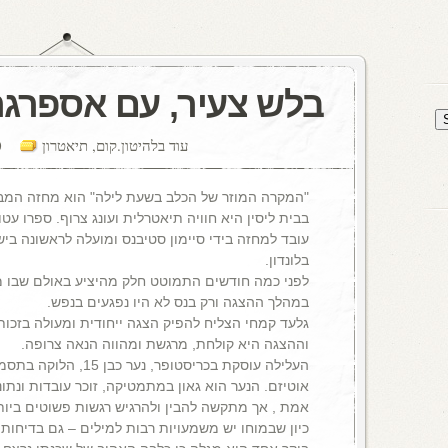
בלש צעיר, עם אספרגר
עוד בלהיטון.קום
,
תיאטרון
nts
"המקרה המוזר של הכלב בשעת לילה" הוא מחזה המב
בבית ליסין היא חוויה תיאטרלית ועונג צרוף. ספרו ע
עובד למחזה בידי סיימון סטיבנס ומועלה לראשונה ב
בלונדון.
לפני כמה חודשים התמוטט חלק מהיציע באולם שבו מ
במהלך ההצגה ורק בנס לא היו נפגעים בנפש.
גלעד קמחי הצליח להפיק הצגה ייחודית ומעולה בזכ
וההצגה היא קולחת, מרגשת ומהווה הנאה צרופה.
העלילה עוסקת בכריסטופר, 
אוטיזם. הנער הוא גאון במתמטיקה, זוכר עובדות ונתו
אמת , אך מתקשה להבין ולהרגיש רגשות פשוטים ביות
כיון שבמוחו יש משמעויות רבות למילים – גם בדיחות ו