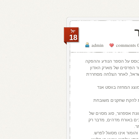
יול
18
admin
0 comme
וסס על הספר הנודע וההפקה
טור הפרסים של מארק האדון
ישראל, לאחר הצלחה מסחררת
וצג המחזה בווסט אנד
ות להקת שחקנים משובחת
נער כבן 15, הלוקה בתסמונת אספרגר, סוג מסוים של
נים באורח מדהים, מדבר רק
ר.
הומור אינו מסוגל לפרש.